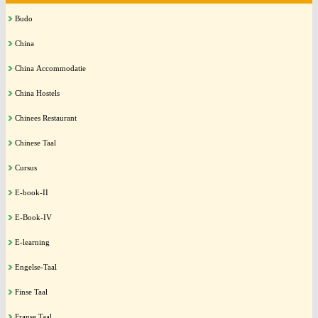
Budo
China
China Accommodatie
China Hostels
Chinees Restaurant
Chinese Taal
Cursus
E-book-II
E-Book-IV
E-learning
Engelse-Taal
Finse Taal
Franse Taal