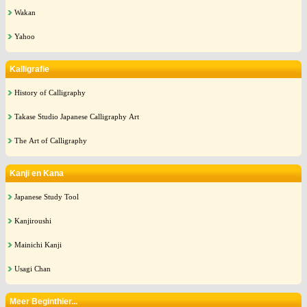
Wakan
Yahoo
Kalligrafie
History of Calligraphy
Takase Studio Japanese Calligraphy Art
The Art of Calligraphy
Kanji en Kana
Japanese Study Tool
Kanjiroushi
Mainichi Kanji
Usagi Chan
Meer Beginthier...