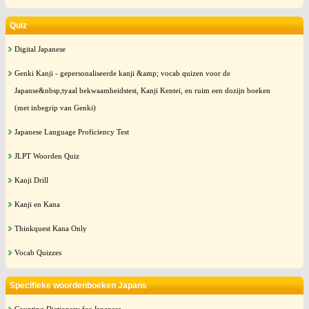
Quiz
Digital Japanese
Genki Kanji - gepersonaliseerde kanji &amp; vocab quizen voor de
Japanse&nbsp;tyaal bekwaamheidstest, Kanji Kentei, en ruim een dozijn boeken
(met inbegrip van Genki)
Japanese Language Proficiency Test
JLPT Woorden Quiz
Kanji Drill
Kanji en Kana
Thinkquest Kana Only
Vocab Quizzes
Specifieke woordenboeken Japans